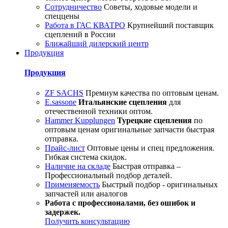
Сотрудничество
Советы, ходовые модели и
спеццены
Работа в ГАС КВАТРО
Крупнейший поставщик
сцеплений в России
Ближайший дилерский центр
Продукция
Продукция
ZF SACHS
Премиум качества по оптовым ценам.
E.sassone
Итальянские сцепления
для
отечественной техники оптом.
Hammer Kupplungen
Турецкие сцепления
по
оптовым ценам оригинальные запчасти быстрая
отправка.
Прайс-лист
Оптовые цены и спец предложения.
Гибкая система скидок.
Наличие на складе
Быстрая отправка –
Профессиональный подбор деталей.
Применяемость
Быстрый подбор - оригинальных
запчастей или аналогов
Работа с профессионалами, без ошибок и
задержек.
Получить консультацию