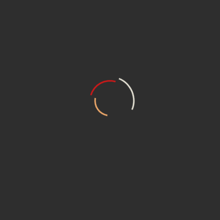
Настоящим подтверждаю, что я ознакомлен и согласен с
условиями
политики конфиденциальности и даю свое
согласие на обработку моих персональных данных