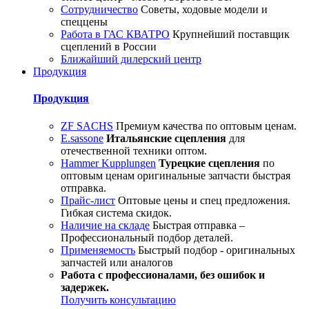
Сотрудничество
Советы, ходовые модели и
спеццены
Работа в ГАС КВАТРО
Крупнейший поставщик
сцеплений в России
Ближайший дилерский центр
Продукция
Продукция
ZF SACHS
Премиум качества по оптовым ценам.
E.sassone
Итальянские сцепления
для
отечественной техники оптом.
Hammer Kupplungen
Турецкие сцепления
по
оптовым ценам оригинальные запчасти быстрая
отправка.
Прайс-лист
Оптовые цены и спец предложения.
Гибкая система скидок.
Наличие на складе
Быстрая отправка –
Профессиональный подбор деталей.
Применяемость
Быстрый подбор - оригинальных
запчастей или аналогов
Работа с профессионалами, без ошибок и
задержек.
Получить консультацию