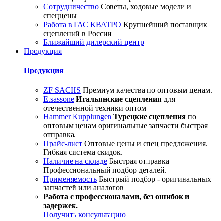
Сотрудничество
Советы, ходовые модели и
спеццены
Работа в ГАС КВАТРО
Крупнейший поставщик
сцеплений в России
Ближайший дилерский центр
Продукция
Продукция
ZF SACHS
Премиум качества по оптовым ценам.
E.sassone
Итальянские сцепления
для
отечественной техники оптом.
Hammer Kupplungen
Турецкие сцепления
по
оптовым ценам оригинальные запчасти быстрая
отправка.
Прайс-лист
Оптовые цены и спец предложения.
Гибкая система скидок.
Наличие на складе
Быстрая отправка –
Профессиональный подбор деталей.
Применяемость
Быстрый подбор - оригинальных
запчастей или аналогов
Работа с профессионалами, без ошибок и
задержек.
Получить консультацию