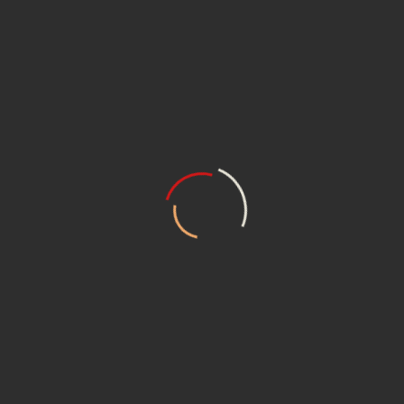
Сцепления от ГАС
Кватро
– ваш
правильный выбор!
Оставляйте заявку прямо сейчас, и мы свяжимся с вами
ОСТАВИТЬ ЗАЯВКУ
Или свяжитесь с нами по телефону