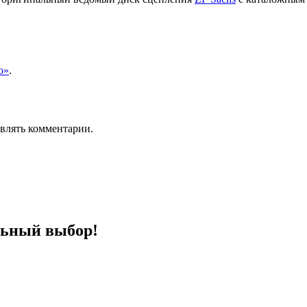
о»
.
авлять комментарии.
льный выбор!