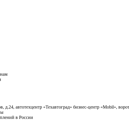
енам
и
в, д.24, автотехцентр «Техавтоград» бизнес-центр «Mobil», ворот
ны
плений в России