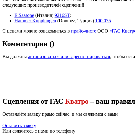
следующих производителей сцеплений:
E.Sassone
(Италия)
9216ST
;
Hammer Kupplungen
(Donmez, Турция)
100 035
.
С ценами можно ознакомиться в
прайс-листе
ООО
«ГАС Кватр
Комментарии
(
)
Вы должны
авторизоваться или зарегистрироваться
, чтобы ост
Сцепления от ГАС
Кватро
– ваш прави
Оставляйте заявку прямо сейчас, и мы свяжимся с вами
Оставить заявку
Или свяжитесь с нами по телефону