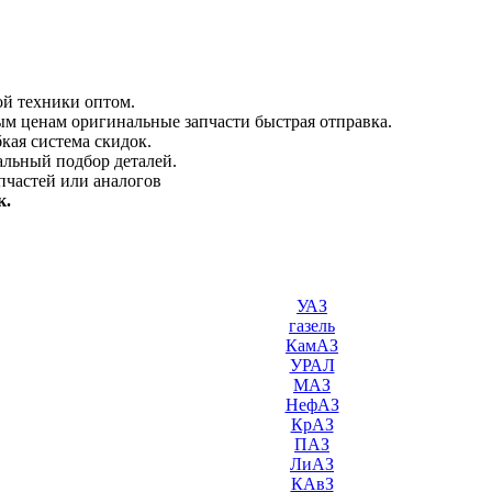
ой техники оптом.
м ценам оригинальные запчасти быстрая отправка.
кая система скидок.
альный подбор деталей.
пчастей или аналогов
к.
УАЗ
газель
КамАЗ
УРАЛ
МАЗ
НефАЗ
КрАЗ
ПАЗ
ЛиАЗ
КАвЗ