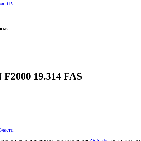
фис 115
ремя
 F2000 19.314 FAS
бласти
.
я оригинальный ведомый диск сцепления
ZF Sachs
с каталожным