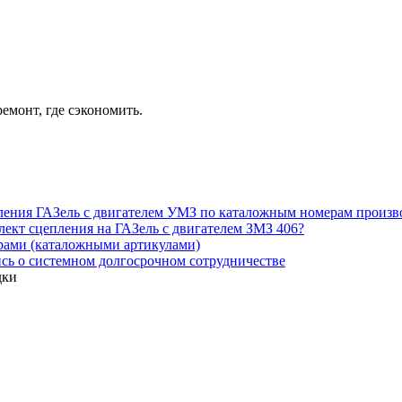
ремонт, где сэкономить.
пления ГАЗель с двигателем УМЗ по каталожным номерам произв
лект сцепления на ГАЗель с двигателем ЗМЗ 406?
рами (каталожными артикулами)
ь о системном долгосрочном сотрудничестве
дки