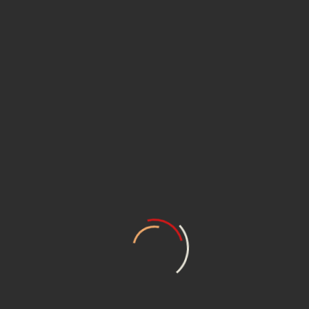
КАВЗ, ЛИАЗ и микроавтобусы ГАЗель.
Ждем заказы на электронную
почту
Полезные материалы:
Сцепление КАМАЗ-6520 самосвал
Сцепление КАМАЗ-5490 NEO
Сцепление КАМАЗ-65115
Сцепление КАМАЗ-4308
Применяемость сцеплений Sachs на КАМАЗ
Корзина сцепления КАМАЗ
Диск сцепления КАМАЗ
Муфта сцепления КАМАЗ
Как отличить оригинальные диски сцепления ZF
SACHS КАМАЗ от подделки
Как отличить подшипник сцепления SACHS (САКС)
от подделки?
Сцепление автомобиля