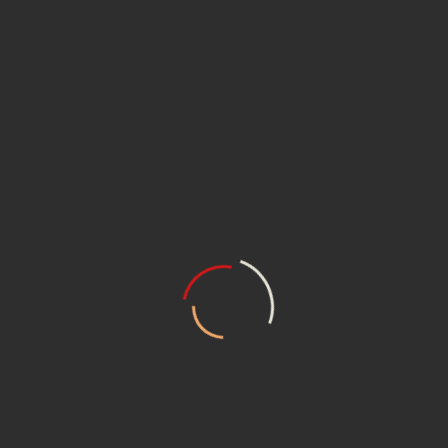
Комментарии
(
)
Вы должны
авторизоваться или
зарегистрироваться
, чтобы оставлять
комментарии.
Сцепления от ГАС
Кватро
– ваш
правильный выбор!