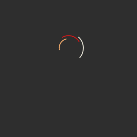
запчасти УАЗ по минимальным ценам!
Комментарии
(
)
Вы должны
авторизоваться или
зарегистрироваться
, чтобы оставлять
комментарии.